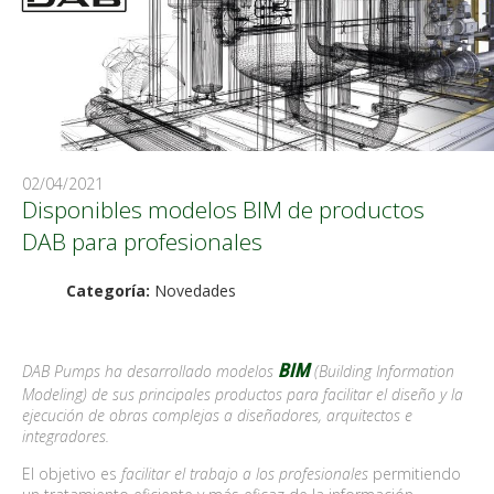
02/04/2021
Disponibles modelos BIM de productos
DAB para profesionales
Categoría:
Novedades
BIM
DAB Pumps ha desarrollado modelos
(Building Information
Modeling) de sus principales productos para facilitar el diseño y la
ejecución de obras complejas a diseñadores, arquitectos e
integradores.
El objetivo es
facilitar el trabajo a los profesionales
permitiendo