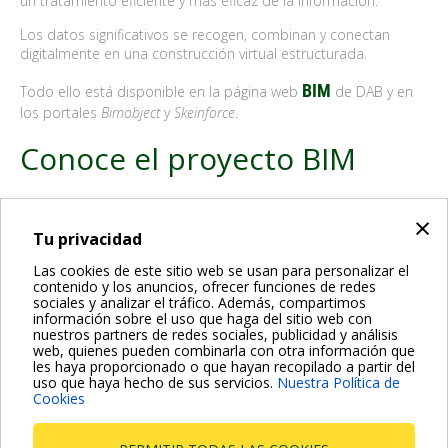
un tratamiento eficiente y más eficaz de la información.
Los datos significativos se recogen, combinan y conectan
digitalmente en una construcción virtual estructurada.
BIM
Todo ello está disponible en la página web
de DAB y en
los portales
Bimobject
y
Skeinforce
.
Conoce el proyecto BIM
×
Las últimas familias de productos publicadas en formato RFA
(por Autodesk® Revit®) son:
Tu privacidad
Gama de grupos de presión de velocidad variable (NKVE,
Las cookies de este sitio web se usan para personalizar el
Euro, Euroinox, Jetinox y Jet AD).
contenido y los anuncios, ofrecer funciones de redes
Grupos contra incendios (KDN Compact y KVT).
sociales y analizar el tráfico. Además, compartimos
Bombas sumergibles para aguas residuales (FK).
información sobre el uso que haga del sitio web con
Línea DAB Esybox (Esybox Max, Esybox mini y Esybox
nuestros partners de redes sociales, publicidad y análisis
web, quienes pueden combinarla con otra información que
Diver).
les haya proporcionado o que hayan recopilado a partir del
uso que haya hecho de sus servicios.
Nuestra Política de
Cookies
BACK