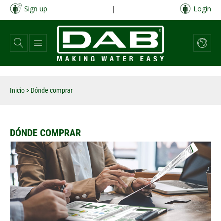
Pasar
Sign up
|
Login
al
contenido
principal
Inicio
>
Dónde comprar
DÓNDE COMPRAR