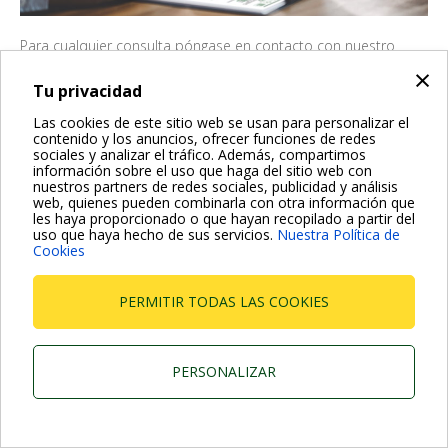
Para cualquier consulta póngase en contacto con nuestro
equipo de ventas en
info.spain@dwtgroup.com
×
Tu privacidad
Las cookies de este sitio web se usan para personalizar el
contenido y los anuncios, ofrecer funciones de redes
sociales y analizar el tráfico. Además, compartimos
información sobre el uso que haga del sitio web con
Dab Pumps Spa © Via Marco Polo, 14 Mestrino Padova -
Italy Tel. +39.049.5125000 Fax +39.049.5125950
nuestros partners de redes sociales, publicidad y análisis
P.I. 03675230282 - R.E.A. Padova N. 328200- Cap. Soc.
web, quienes pueden combinarla con otra información que
Euro €10.000.000 i.v.
les haya proporcionado o que hayan recopilado a partir del
uso que haya hecho de sus servicios.
Nuestra Política de
Cookies
PERMITIR TODAS LAS COOKIES
PERSONALIZAR