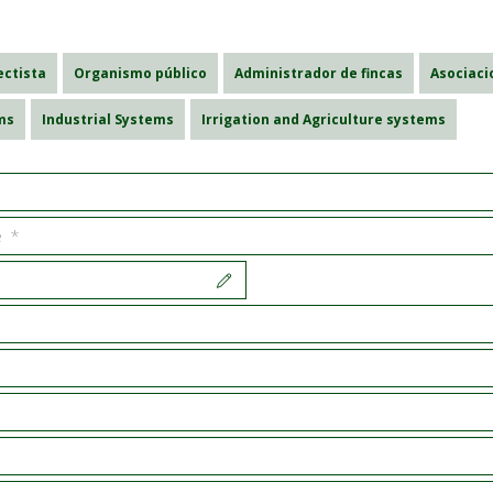
ectista
Organismo público
Administrador de fincas
Asociac
ms
Industrial Systems
Irrigation and Agriculture systems