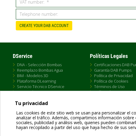
CREATE YOUR DAB ACCOUNT
DService
Políticas Legales
DNA - Selección Bombas
Certificaciones DAB P
Reemplazo Bombas Agua
Garantía DAB Pumps
BIM - Modelos 3D
Política de Privacidad
Plataforma DLearning
Política de Cookies
Servicio Técnico DService
Términos de Uso
Formación DTraining
Política de Venta Onlin
Conectividad DConnect
Condiciones Generale
Tu privacidad
Las cookies de este sitio web se usan para personalizar el co
analizar el tráfico. Además, compartimos información sobre 
sociales, publicidad y análisis web, quienes pueden combina
hayan recopilado a partir del uso que haya hecho de sus serv
Dab Pumps Spa © Via Marco Polo, 14 Mestrino Padova - Italy Tel. +39.049.5125000 
P.I. 03675230282 - R.E.A. Padova N. 328200- Cap. Soc. Euro €10.000.000 i.v.