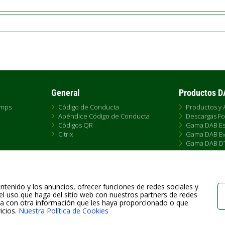
General
Productos 
umps
Código de Conducta
Productos y 
Apéndice Código de Conducta
Descargas Fo
Códigos QR
Gama DAB Es
Citrix
Gama DAB Ev
Gama DAB D
e
Gama DAB F
s de Venta
Gama DAB S4
Historia Gam
Tallas Pumps
ntenido y los anuncios, ofrecer funciones de redes sociales y
el uso que haga del sitio web con nuestros partners de redes
rla con otra información que les haya proporcionado o que
icios.
Nuestra Política de Cookies
Fax +39.049.5125950