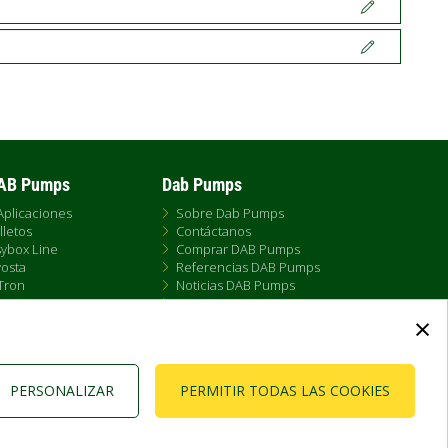
DAB Pumps
Dab Pumps
Aplicaciones
Sobre Dab Pumps
lletos
Contáctanos
ybox Line
Comprar DAB Pumps
osta
Referencias DAB Pumps
Tron
Noticias DAB Pumps
X
FAQs - Preguntas Frecuentes
×
 Ameira
a DAB Esybox Line
PERSONALIZAR
PERMITIR TODAS LAS COOKIES