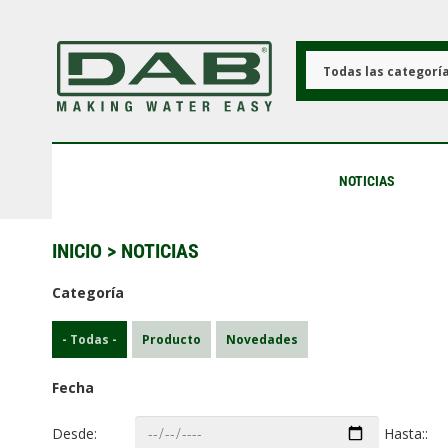
Pasar
al
contenido
principal
Todas las categorí
NOTICIAS
INICIO
> NOTICIAS
Categoría
- Todas -
Producto
Novedades
Fecha
Desde:
Hasta::