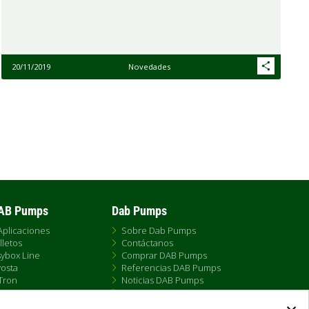
20/11/2019
Novedades
DAB Pumps
Dab Pumps
Aplicaciones
Sobre Dab Pumps
lletos
Contáctanos
ybox Line
Comprar DAB Pumps
osta
Referencias DAB Pumps
Tron
Noticias DAB Pumps
X
FAQs - Preguntas Frecuentes
 Ameira