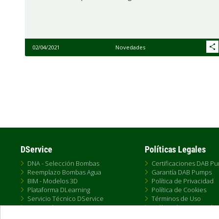
02/04/2021
Novedades
Paginación
DService
Políticas Legales
DNA - Selección Bombas
Certificaciones DAB P
Reemplazo Bombas Agua
Garantía DAB Pumps
BIM - Modelos 3D
Política de Privacidad
Plataforma DLearning
Política de Cookies
Servicio Técnico DService
Términos de Uso
Formación DTraining
Política de Venta Onlin
Conectividad DConnect
Condiciones Generale