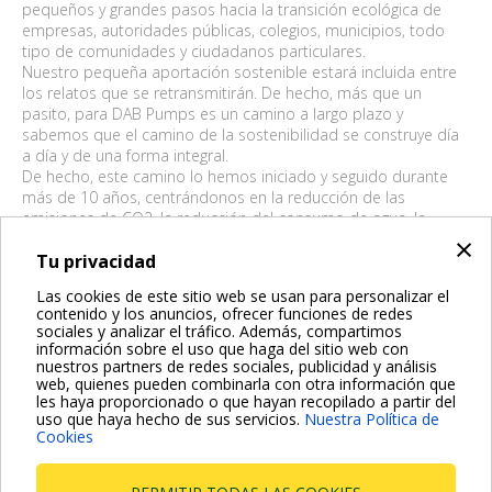
pequeños y grandes pasos hacia la transición ecológica de
empresas, autoridades públicas, colegios, municipios, todo
tipo de comunidades y ciudadanos particulares.
Nuestro pequeña aportación sostenible estará incluida entre
los relatos que se retransmitirán. De hecho, más que un
pasito, para DAB Pumps es un camino a largo plazo y
sabemos que el camino de la sostenibilidad se construye día
a día y de una forma integral.
De hecho, este camino lo hemos iniciado y seguido durante
más de 10 años, centrándonos en la reducción de las
emisiones de CO2, la reducción del consumo de agua, la
×
promoción de una cultura de hábitos verdes dentro y fuera de
la empresa, el aumento de la eficiencia de los métodos de
Tu privacidad
producción de nuestras bombas de agua y la optimización de
Las cookies de este sitio web se usan para personalizar el
los viajes internos entre otras acciones.
contenido y los anuncios, ofrecer funciones de redes
Con motivo del día "M'Illumino di meno", el grupo DAB Pumps
sociales y analizar el tráfico. Además, compartimos
apagará simbólicamente los carteles luminosos de sus
información sobre el uso que haga del sitio web con
fábricas europeas.
nuestros partners de redes sociales, publicidad y análisis
web, quienes pueden combinarla con otra información que
les haya proporcionado o que hayan recopilado a partir del
uso que haya hecho de sus servicios.
Nuestra Política de
Cookies
BACK