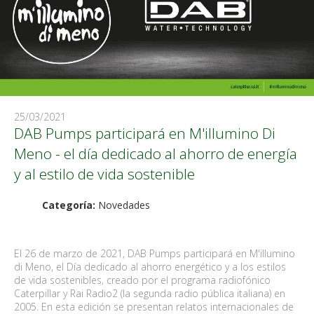
25/03/2021
DAB Pumps participará en M'illumino Di
Meno - el día dedicado al ahorro de energía
y al estilo de vida sostenible
Categoría:
Novedades
El 26 de marzo de 2021, DAB Pumps participará en M'illumino
di Meno, el Día dedicado al ahorro energético y a los estilos
de vida sostenibles, creado por el programa radiofónico
Caterpillar y Rai Radio2 (la segunda radio pública italiana) en
2005. En esta edición se presentan relatos internacionales de