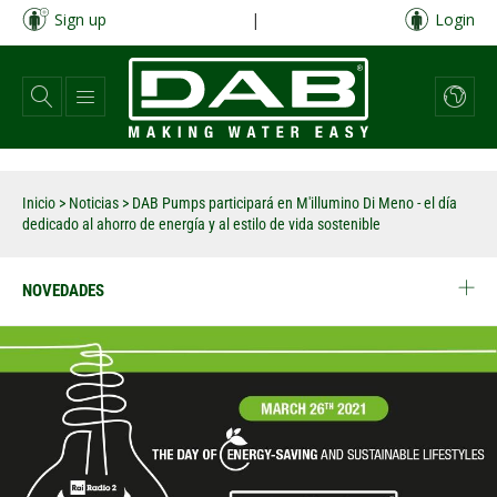
Pasar
Sign up
|
Login
al
contenido
principal
Inicio
>
Noticias
>
DAB Pumps participará en M'illumino Di Meno - el día
dedicado al ahorro de energía y al estilo de vida sostenible
NOVEDADES