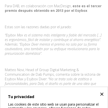
Para DAB, en colaboración con MacDesign,
este es el tercer
premio después obtenido en 2013 por el Esybox
Estas son las razones dadas por el jurado:
“Esybox Max es el sistema más inteligente y fiable del mercado […]
es ergonómico, fácil de instalar y contribuye al ahorro energético”.
Además:
“Esybox Diver merece el premio no solo por su forma
cautivadora, sino también por su enfoque revolucionario para la
presurización doméstica”.
Matteo Novi, Head of Group Digital Marketing &
Communication de Dab Pumps, comenta sobre la victoria de
Esybox Max y Esybox Diver:
“No se trata solo de estética o
funcionalidades, para Dab, el diseño es parte de una idea que
transmite nuestra identidad de marca. En 2013, nada más
×
lanzarse al mercado, Esybox ganó el prestigioso IF Design Award,
Tu privacidad
convirtiéndose en un hito por ser el primer grupo de presión
completamente integrado en una caja. Hoy estamos orgullosos de
Las cookies de este sitio web se usan para personalizar el
volver a celebrar este doble éxito como signo tangible de