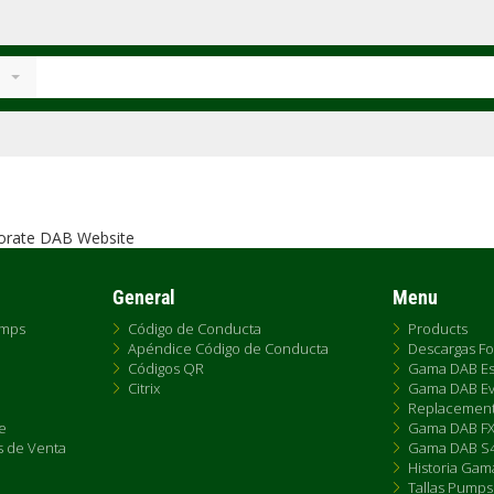
orate DAB Website
General
Menu
umps
Código de Conducta
Products
Apéndice Código de Conducta
Descargas Fo
Códigos QR
Gama DAB Es
Citrix
Gama DAB Ev
Replacemen
e
Gama DAB F
s de Venta
Gama DAB S4
Historia Gam
Tallas Pumps