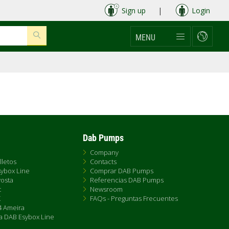
Sign up
|
Login
MENU
Dab Pumps
Company
lletos
Contacts
ybox Line
Comprar DAB Pumps
osta
Referencias DAB Pumps
t
Newsroom
X
FAQs - Preguntas Frecuentes
 Ameira
a DAB Esybox Line