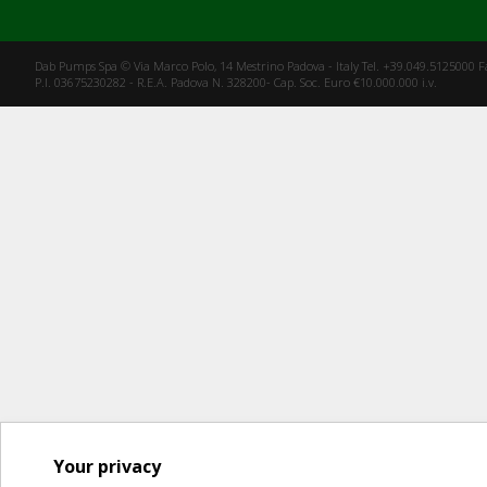
Dab Pumps Spa © Via Marco Polo, 14 Mestrino Padova - Italy Tel. +39.049.5125000 
P.I. 03675230282 - R.E.A. Padova N. 328200- Cap. Soc. Euro €10.000.000 i.v.
Your privacy