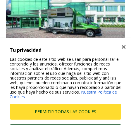
×
Tu privacidad
Las cookies de este sitio web se usan para personalizar el
DTRUCK, ¡LA FORMACIÓN SOBRE RUEDAS!
contenido y los anuncios, ofrecer funciones de redes
sociales y analizar el tráfico. Además, compartimos
información sobre el uso que haga del sitio web con
DTruck es la sala de formación sobre ruedas diseñada para
nuestros partners de redes sociales, publicidad y análisis
llevar la excelencia de la tecnología DAB directamente a la
web, quienes pueden combinarla con otra información que
ubicación de nuestros clientes.
les haya proporcionado o que hayan recopilado a partir del
uso que haya hecho de sus servicios.
Nuestra Política de
Cookies
Las demos presentes a bordo le permitirán tocar y jugar con
los productos, y asistir a sesiones demostrativas breves para
adquirir experiencia en la instalación y configuración de las
PERMITIR TODAS LAS COOKIES
nuevas bombas y cuadros de control.