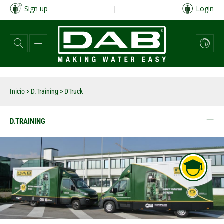
Pasar
Sign up
|
Login
al
contenido
principal
Inicio
>
D.Training
>
DTruck
D.TRAINING