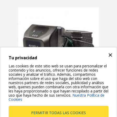
×
prev
next
Tu privacidad
Las cookies de este sitio web se usan para personalizar el
contenido y los anuncios, ofrecer funciones de redes
sociales y analizar el tráfico. Además, compartimos
información sobre el uso que haga del sitio web con
nuestros partners de redes sociales, publicidad y análisis
web, quienes pueden combinarla con otra información que
les haya proporcionado o que hayan recopilado a partir del
uso que haya hecho de sus servicios.
Nuestra Política de
Las bombas electrónicas de circulación EVOPLUS M&amp;L
Cookies
pueden utilizarse en instalaciones de calefacción,
en
acondicionamiento...
PERMITIR TODAS LAS COOKIES