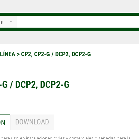
as
 LÍNEA
>
CP2, CP2-G / DCP2, DCP2-G
-G / DCP2, DCP2-G
DOWNLOAD
ÓN
para uso en instalaciones civiles y comerciales diseñadas para la