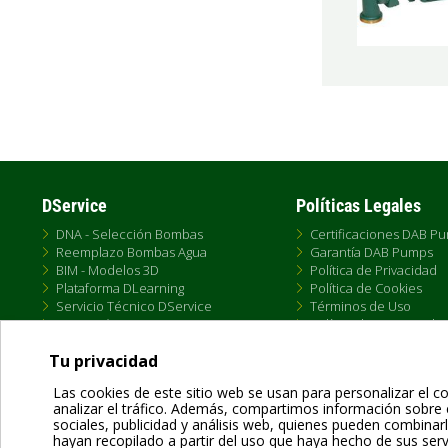
DService
Políticas Legales
DNA - Selección Bombas
Certificaciones DAB P
Reemplazo Bombas Agua
Garantía DAB Pumps
BIM - Modelos 3D
Política de Privacidad
Plataforma DLearning
Política de Cookies
Servicio Técnico DService
Términos de Uso
Formación DTraining
Política de Venta Onlin
Conectividad DConnect
Condiciones Generale
Tu privacidad
Las cookies de este sitio web se usan para personalizar el co
analizar el tráfico. Además, compartimos información sobre 
sociales, publicidad y análisis web, quienes pueden combina
hayan recopilado a partir del uso que haya hecho de sus serv
Dab Pumps Spa © Via Marco Polo, 14 Mestrino Padova - Italy Tel. +39.049.5125000 