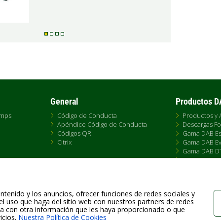
General
Productos 
umps
Código de Conducta
Productos y 
Apéndice Código de Conducta
Descargas Fo
Códigos QR
Gama DAB Es
Citrix
Gama DAB Ev
Gama DAB D
e
Gama DAB F
s de Venta
Gama DAB S4
Historia Gam
Tallas Pumps
ntenido y los anuncios, ofrecer funciones de redes sociales y
el uso que haga del sitio web con nuestros partners de redes
rla con otra información que les haya proporcionado o que
icios.
Nuestra Política de Cookies
Fax +39.049.5125950