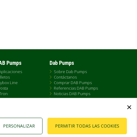
DAB Pumps
Dab Pumps
Aplicaciones
Sobre Dab Pumps
lletos
Contáctanos
ybox Line
Comprar DAB Pumps
osta
Referencias DAB Pumps
Tron
Noticias DAB Pumps
X
FAQs - Preguntas Frecuentes
×
 Ameira
a DAB Esybox Line
PERSONALIZAR
PERMITIR TODAS LAS COOKIES