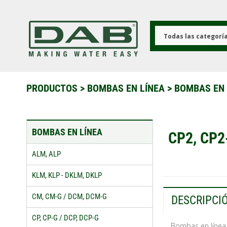
Pasar
al
contenido
principal
Todas las categorí
PRODUCTOS
>
BOMBAS EN LÍNEA
>
BOMBAS EN
BOMBAS EN LÍNEA
CP2, CP2
ALM, ALP
KLM, KLP - DKLM, DKLP
CM, CM-G / DCM, DCM-G
DESCRIPCI
CP, CP-G / DCP, DCP-G
Bombas en línea 