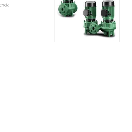
encia
Bombas en línea diseñadas para
aplicaciones de calefacción,
acondicionamiento, recirculación de
agua en instalaciones...