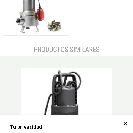
PRODUCTOS SIMILARES
prev
next
×
Tu privacidad