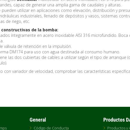
randes, capaz de generar una amplia gama de caudales y alturas.
pueden utilizar en aplicaciones como elevación, distribución y presu
hidráulicas industriales, llenado de depósitos y vasos, sistemas contr
as de riego, etc.
s constructivas de la bomba:
cados íntegramente en acero inoxidable AISI 316 microfundido. Boca
a.
válvula de retención en la impulsión.
 norma DM174 para uso con agua destinada al consumo humano.
ene las dos cubiertas de cables a utilizar según el tipo de arranque (
ulo).
o con variador de velocidad, comprobar las características específic
General
Productos 
umps
Código de Conducta
Productos y 