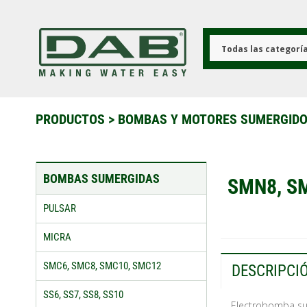
Pasar
al
contenido
principal
Todas las categorí
PRODUCTOS
>
BOMBAS Y MOTORES SUMERGID
BOMBAS SUMERGIDAS
SMN8, S
PULSAR
MICRA
SMC6, SMC8, SMC10, SMC12
DESCRIPCI
SS6, SS7, SS8, SS10
Electrobomba s