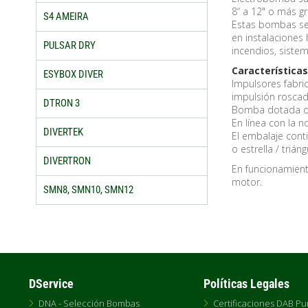
8“ a 12" o más g
S4 AMEIRA
Estas bombas se 
en instalaciones 
PULSAR DRY
incendios, sistem
Característica
ESYBOX DIVER
Impulsores fabri
impulsión roscad
DTRON 3
Bomba dotada de 
En línea con la
DIVERTEK
El embalaje conti
o estrella / triáng
DIVERTRON
En funcionamient
motor.
SMN8, SMN10, SMN12
DService
Políticas Legales
DNA - Selección Bombas
Certificaciones DAB P