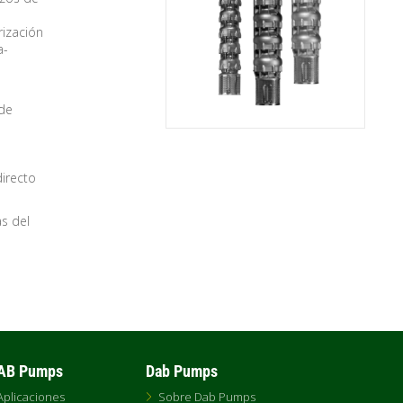
rización
a-
 de
directo
as del
DAB Pumps
Dab Pumps
Aplicaciones
Sobre Dab Pumps