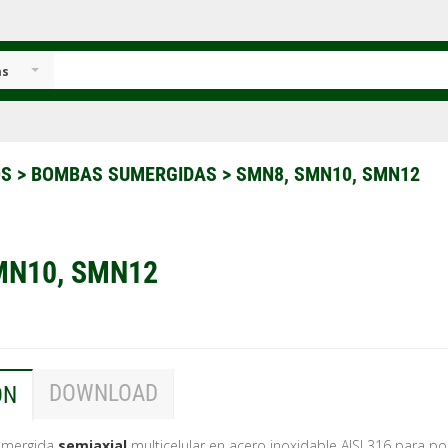
as
OS
>
BOMBAS SUMERGIDAS
>
SMN8, SMN10, SMN12
MN10, SMN12
DOWNLOAD
ÓN
umergida
semiaxial
multicelular en acero inoxidable AISI 316 para p