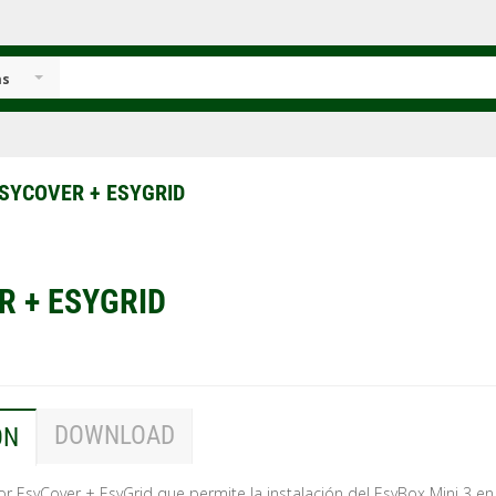
as
SYCOVER + ESYGRID
R + ESYGRID
DOWNLOAD
ÓN
r EsyCover + EsyGrid que permite la instalación del EsyBox Mini 3 en 