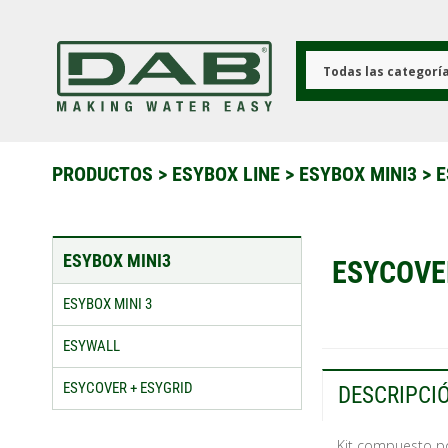
Pasar
al
contenido
principal
Todas las categorí
PRODUCTOS
>
ESYBOX LINE
>
ESYBOX MINI3
>
E
ESYBOX MINI3
ESYCOVE
ESYBOX MINI 3
ESYWALL
ESYCOVER + ESYGRID
DESCRIPCI
Kit compuesto po