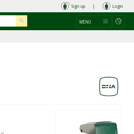
Sign up
|
Login
MENU
el