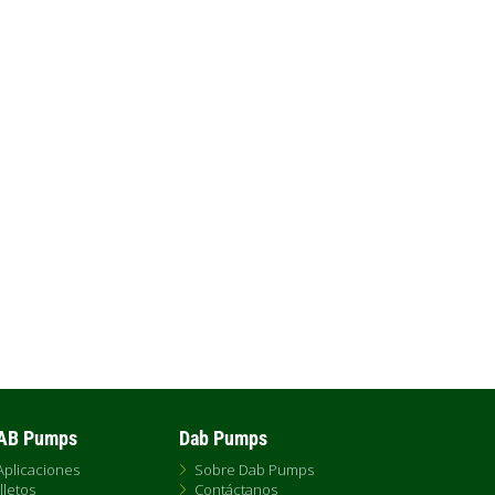
Bomba centrífuga multicelular vertical
idónea para suministro hidráulico en
pequeñas y medianas instalaciones.
Alta...
DAB Pumps
Dab Pumps
Aplicaciones
Sobre Dab Pumps
lletos
Contáctanos