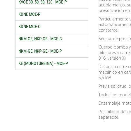
KVCE 30, 50, 80, 120 - MCE-P
acoplamiento, su
presurización en 
KDNE MCE-P
Particularmente v
automáticamente 
KDNE MCE-C
constante.
Sensor de presió
NKM-GE, NKP-GE - MCE-C
Cuerpo bomba y b
NKM-GE, NKP-GE - MCE-P
difusores y cami
316, versión X).
KE (MONOTURBINA) - MCE-P
Distancia entre c
mecánico en carbu
5,5 kW.
Previa solicitud,
Todos los modelo
Ensamblaje moto
Posibilidad de c
separado).