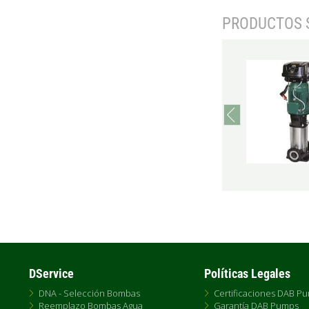
PRODUCTOS 
prev
DService
Políticas Legales
DNA - Selección Bombas
Certificaciones DAB P
Reemplazo Bombas Agua
Garantía DAB Pumps