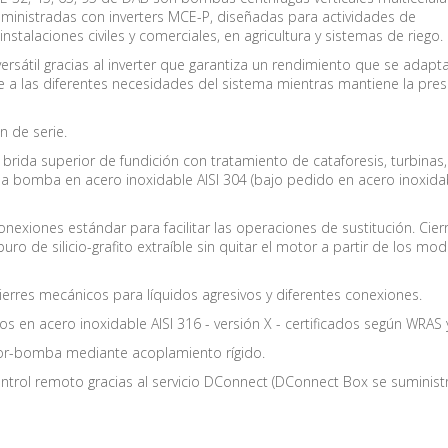
ministradas con inverters MCE-P, diseñadas para actividades de
instalaciones civiles y comerciales, en agricultura y sistemas de riego.
ersátil gracias al inverter que garantiza un rendimiento que se adapt
a las diferentes necesidades del sistema mientras mantiene la pres
n de serie.
rida superior de fundición con tratamiento de cataforesis, turbinas,
sa bomba en acero inoxidable AISI 304 (bajo pedido en acero inoxidab
onexiones estándar para facilitar las operaciones de sustitución. Cier
ro de silicio-grafito extraíble sin quitar el motor a partir de los mo
 cierres mecánicos para líquidos agresivos y diferentes conexiones.
s en acero inoxidable AISI 316 - versión X - certificados según WRAS 
r-bomba mediante acoplamiento rígido.
ontrol remoto gracias al servicio DConnect (DConnect Box se suminist