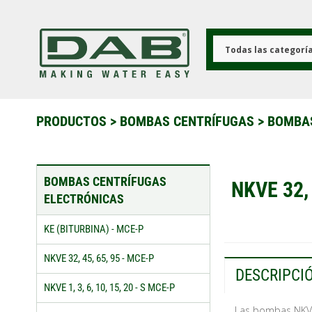
Pasar
al
contenido
principal
Todas las categorí
PRODUCTOS
>
BOMBAS CENTRÍFUGAS
>
BOMBAS
BOMBAS CENTRÍFUGAS
NKVE 32, 
ELECTRÓNICAS
KE (BITURBINA) - MCE-P
NKVE 32, 45, 65, 95 - MCE-P
DESCRIPCI
NKVE 1, 3, 6, 10, 15, 20 - S MCE-P
Las bombas NKVE 