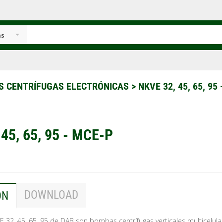
as
 CENTRÍFUGAS ELECTRÓNICAS
>
NKVE 32, 45, 65, 95
45, 65, 95 - MCE-P
DOWNLOAD
ÓN
32, 45, 65, 95 de DAB son bombas centrífugas verticales multicelula