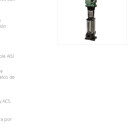
a
ión
le AISI
re
delos de
y ACS.
ra por