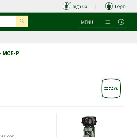
Sign up
|
Login
MENU
 - MCE-P
res con