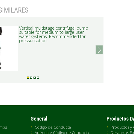
SIMILARES
Vertical multistage centrifugal pump
suitable for medium to large user
water systems. Recommended for
pressurisation...
next
General
Productos 
umps
Código de Conducta
Productos y 
Apéndice Código de Conducta
Descargas Fo