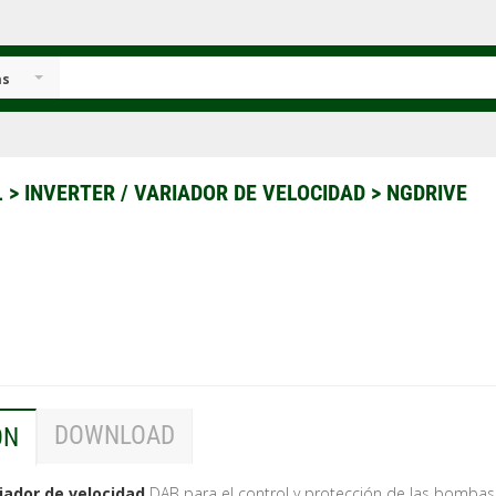
as
L
>
INVERTER / VARIADOR DE VELOCIDAD
>
NGDRIVE
DOWNLOAD
ÓN
iador de velocidad
DAB para el control y protección de las bombas