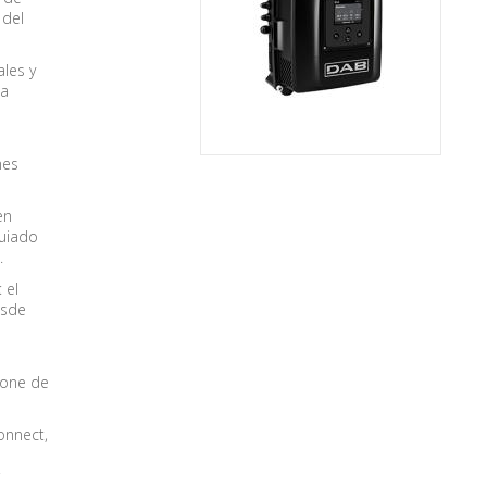
 del
les y
la
nes
en
guiado
.
 el
esde
ione de
onnect,
a