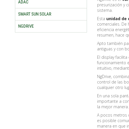
ADAC
presurización y c
sistema.
SMART SUN SOLAR
Esta
unidad de 
comerciales. De h
NGDRIVE
eficiencia energé
resumen, hace qu
Apto también par
antiguas y con 
El display facil
funcionamiento e
intuitivo, median
NgDrive, combina
control de las bo
cualquier otro lug
En una sola panta
importante a co
la mejor manera.
A pocos metros d
es posible comun
manera en que in