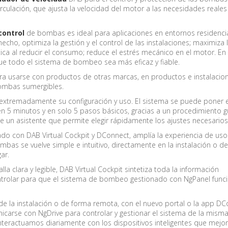
irculación, que ajusta la velocidad del motor a las necesidades reales
control
de bombas es ideal para aplicaciones en entornos residencia
echo, optimiza la gestión y el control de las instalaciones; maximiza 
tica al reducir el consumo; reduce el estrés mecánico en el motor. En
e todo el sistema de bombeo sea más eficaz y fiable.
a usarse con productos de otras marcas, en productos e instalacio
bombas sumergibles.
ita extremadamente su configuración y uso. El sistema se puede poner 
n 5 minutos y en solo 5 pasos básicos, gracias a un procedimiento 
te un asistente que permite elegir rápidamente los ajustes necesarios
do con DAB Virtual Cockpit y DConnect, amplía la experiencia de uso:
mbas se vuelve simple e intuitivo, directamente en la instalación o d
ar.
lla clara y legible, DAB Virtual Cockpit sintetiza toda la información
ntrolar para que el sistema de bombeo gestionado con NgPanel func
e la instalación o de forma remota, con el nuevo portal o la app DC
icarse con NgDrive para controlar y gestionar el sistema de la mism
teractuamos diariamente con los dispositivos inteligentes que mejor