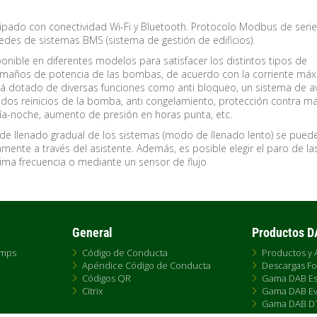
ipado con conectividad Wi-Fi y Bluetooth. Protocolo Modbus de serie
des de sistemas BMS (sistema de gestión de edificios).
onible en diferentes modelos para satisfacer los distintos tipos de
amaños de potencia de las bombas, de acuerdo con la corriente má
tá dotado de diversas funciones como anti bloqueo, un sistema de a
os reinicios de la bomba, anti congelamiento, protección contra m
día-noche, aumento de presión en horas punta, etc.
 de llenado gradual de los sistemas (modo de llenado lento) se pued
amente a través del asistente. Además, es posible elegir el paro de la
ma frecuencia o mediante un sensor de flujo
General
Productos 
umps
Código de Conducta
Productos y 
Apéndice Código de Conducta
Descargas Fo
Códigos QR
Gama DAB Es
Citrix
Gama DAB Ev
Gama DAB D
e
Gama DAB F