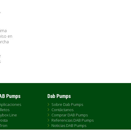
,
xima
viso en
archa
e
s
DAB Pumps
Dab Pumps
Aplicaciones
Sobre Dab Pumps
lletos
Contáctanos
ybox Line
Comprar DAB Pumps
osta
Referencias DAB Pumps
Tron
Noticias DAB Pumps
X
FAQs - Preguntas Frecuentes