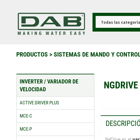
Pasar
al
contenido
principal
Todas las categorí
PRODUCTOS
>
SISTEMAS DE MANDO Y CONTRO
INVERTER / VARIADOR DE
NGDRIVE
VELOCIDAD
ACTIVE DRIVER PLUS
MCE-C
DESCRIPCI
MCE-P
NgDrive es el
var