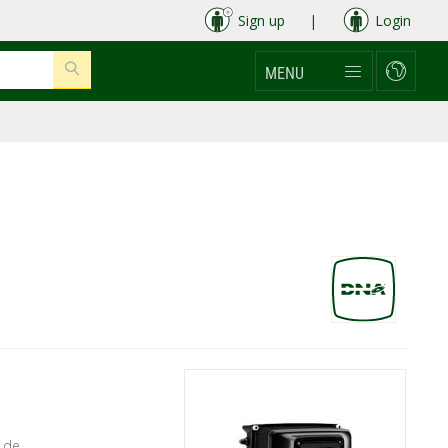
Sign up
|
Login
MENU
 de