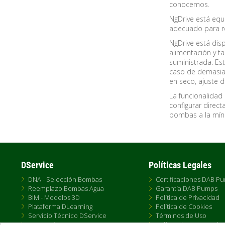
conocemos.
NgDrive está equ
adecuado para re
NgDrive está disp
alimentación y t
suministrada. Es
caso de demasiad
en seco, ajuste 
La funcionalidad
configurar direct
bombas a la míni
DService
Políticas Legales
DNA - Selección Bombas
Certificaciones DAB P
Reemplazo Bombas Agua
Garantía DAB Pumps
BIM - Modelos 3D
Política de Privacidad
Plataforma DLearning
Política de Cookies
Servicio Técnico DService
Términos de Uso
Formación DTraining
Política de Venta Onlin