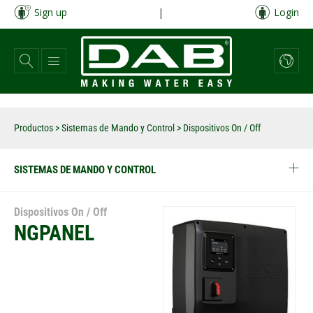
Pasar
Sign up
|
Login
al
contenido
principal
Productos
>
Sistemas de Mando y Control
> Dispositivos On / Off
SISTEMAS DE MANDO Y CONTROL
Dispositivos On / Off
NGPANEL