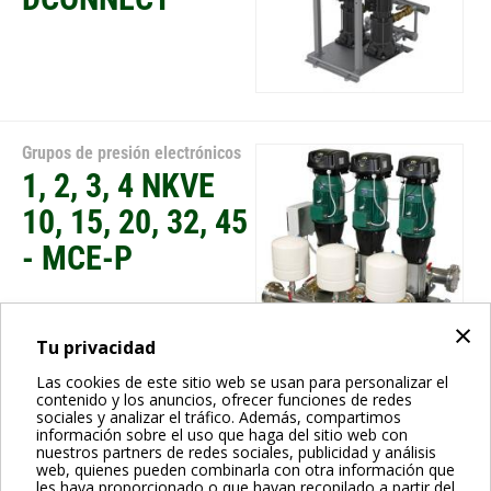
Grupos de presión electrónicos
1, 2, 3, 4 NKVE
10, 15, 20, 32, 45
- MCE-P
×
Tu privacidad
Las cookies de este sitio web se usan para personalizar el
contenido y los anuncios, ofrecer funciones de redes
Grupos de presión electrónicos
sociales y analizar el tráfico. Además, compartimos
información sobre el uso que haga del sitio web con
2, 3 NKVE 10, 15,
nuestros partners de redes sociales, publicidad y análisis
web, quienes pueden combinarla con otra información que
20, 32, 45 -
les haya proporcionado o que hayan recopilado a partir del