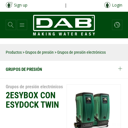
Pasar
Sign up
|
Login
al
contenido
principal
Productos
>
Grupos de presión
> Grupos de presión electrónicos
GRUPOS DE PRESIÓN
Grupos de presión electrónicos
2ESYBOX CON
ESYDOCK TWIN