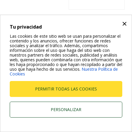
×
Bombas para agua salada
Tu privacidad
NOVA SALT W
Las cookies de este sitio web se usan para personalizar el
contenido y los anuncios, ofrecer funciones de redes
sociales y analizar el tráfico. Además, compartimos
información sobre el uso que haga del sitio web con
nuestros partners de redes sociales, publicidad y análisis
web, quienes pueden combinarla con otra información que
les haya proporcionado o que hayan recopilado a partir del
uso que haya hecho de sus servicios.
Nuestra Política de
Cookies
PERMITIR TODAS LAS COOKIES
Dab Pumps Spa © Via Marco Polo, 14 Mestrino Padova -
Italy Tel. +39.049.5125000 Fax +39.049.5125950
PERSONALIZAR
P.I. 03675230282 - R.E.A. Padova N. 328200- Cap. Soc.
Euro €10.000.000 i.v.