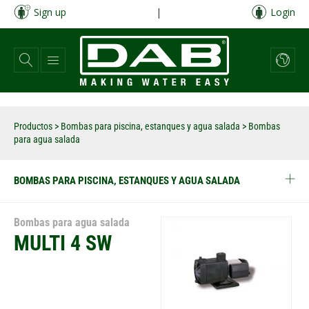
Pasar
Sign up
|
Login
al
contenido
principal
Productos
>
Bombas para piscina, estanques y agua salada
> Bombas
para agua salada
BOMBAS PARA PISCINA, ESTANQUES Y AGUA SALADA
Bombas para agua salada
MULTI 4 SW