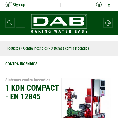
Pasar
Sign up
|
Login
al
contenido
principal
Productos
>
Contra incendios
> Sistemas contra incendios
CONTRA INCENDIOS
Sistemas contra incendios
1 KDN COMPACT
- EN 12845