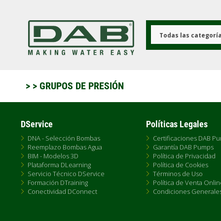
Pasar
al
contenido
principal
Todas las categorí
>
> GRUPOS DE PRESIÓN
DService
Políticas Legales
DNA - Selección Bombas
Certificaciones DAB P
Reemplazo Bombas Agua
Garantía DAB Pumps
BIM - Modelos 3D
Política de Privacidad
Plataforma DLearning
Política de Cookies
Servicio Técnico DService
Términos de Uso
Formación DTraining
Política de Venta Onlin
Conectividad DConnect
Condiciones Generale