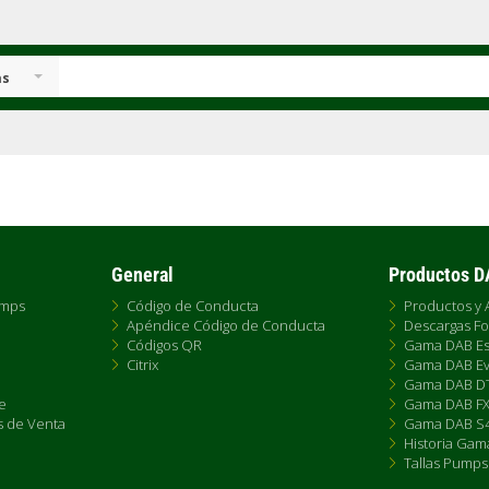
as
General
Productos 
umps
Código de Conducta
Productos y 
Apéndice Código de Conducta
Descargas Fo
Códigos QR
Gama DAB Es
Citrix
Gama DAB Ev
Gama DAB D
e
Gama DAB F
s de Venta
Gama DAB S4
Historia Gam
Tallas Pumps