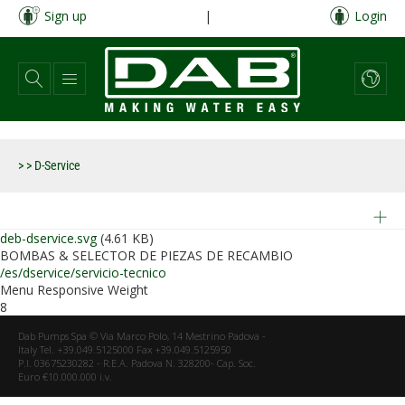
Pasar
Sign up
|
Login
al
contenido
principal
>
> D-Service
deb-dservice.svg
(4.61 KB)
BOMBAS & SELECTOR DE PIEZAS DE RECAMBIO
/es/dservice/servicio-tecnico
Menu Responsive Weight
8
Dab Pumps Spa © Via Marco Polo, 14 Mestrino Padova -
Italy Tel. +39.049.5125000 Fax +39.049.5125950
P.I. 03675230282 - R.E.A. Padova N. 328200- Cap. Soc.
Euro €10.000.000 i.v.