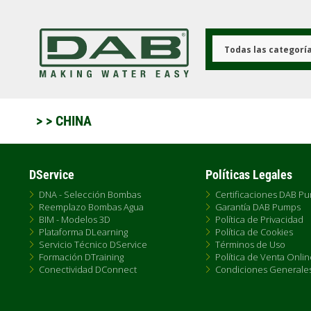
Pasar
al
contenido
principal
Todas las categorí
>
> CHINA
DService
Políticas Legales
DNA - Selección Bombas
Certificaciones DAB P
Reemplazo Bombas Agua
Garantía DAB Pumps
BIM - Modelos 3D
Política de Privacidad
Plataforma DLearning
Política de Cookies
Servicio Técnico DService
Términos de Uso
Formación DTraining
Política de Venta Onlin
Conectividad DConnect
Condiciones Generale