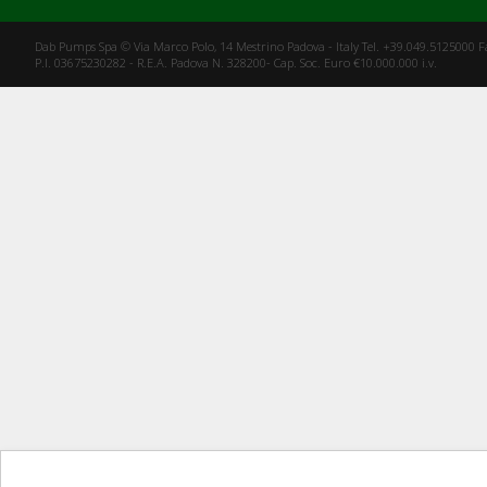
Dab Pumps Spa © Via Marco Polo, 14 Mestrino Padova - Italy Tel. +39.049.5125000 
P.I. 03675230282 - R.E.A. Padova N. 328200- Cap. Soc. Euro €10.000.000 i.v.