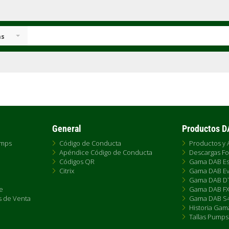
as
General
Productos 
umps
Código de Conducta
Productos y 
Apéndice Código de Conducta
Descargas Fo
Códigos QR
Gama DAB Es
Citrix
Gama DAB Ev
Gama DAB D
e
Gama DAB F
s de Venta
Gama DAB S4
Historia Gam
Tallas Pumps