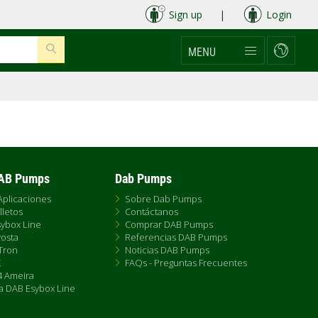
Sign up
|
Login
MENU
DAB Pumps
Dab Pumps
Aplicaciones
Sobre Dab Pumps
lletos
Contáctanos
ybox Line
Comprar DAB Pumps
osta
Referencias DAB Pumps
Tron
Noticias DAB Pumps
X
FAQs - Preguntas Frecuentes
 Ameira
a DAB Esybox Line