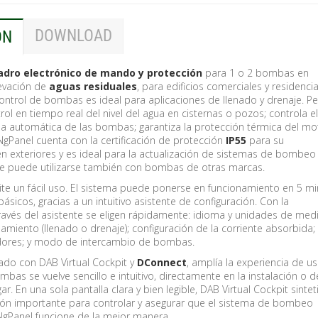
DOWNLOAD
ÓN
adro electrónico de mando y protección
para 1 o 2 bombas en
evación de
aguas residuales
, para edificios comerciales y residencia
ontrol de bombas es ideal para aplicaciones de llenado y drenaje. Pe
rol en tiempo real del nivel del agua en cisternas o pozos; controla el
a automática de las bombas; garantiza la protección térmica del mot
NgPanel cuenta con la certificación de protección
IP55
para su
n exteriores y es ideal para la actualización de sistemas de bombeo
e puede utilizarse también con bombas de otras marcas.
ite un fácil uso. El sistema puede ponerse en funcionamiento en 5 mi
ásicos, gracias a un intuitivo asistente de configuración. Con la
través del asistente se eligen rápidamente: idioma y unidades de med
miento (llenado o drenaje); configuración de la corriente absorbida;
adores; y modo de intercambio de bombas.
do con DAB Virtual Cockpit y
DConnect
, amplía la experiencia de us
mbas se vuelve sencillo e intuitivo, directamente en la instalación o 
ar. En una sola pantalla clara y bien legible, DAB Virtual Cockpit sintet
ión importante para controlar y asegurar que el sistema de bombeo
gPanel funcione de la mejor manera.