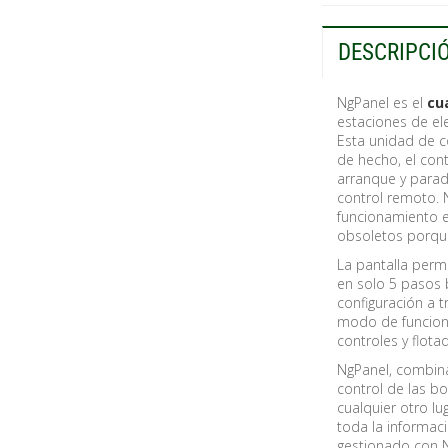
DESCRIPCI
NgPanel es el
cu
estaciones de el
Esta unidad de c
de hecho, el cont
arranque y parad
control remoto. 
funcionamiento e
obsoletos porqu
La pantalla perm
en solo 5 pasos b
configuración a 
modo de funciona
controles y flot
NgPanel, combina
control de las bo
cualquier otro lug
toda la informac
gestionado con N