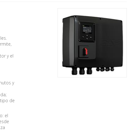
les.
rmite,
or y el
nutos y
ida;
 tipo de
o: el
desde
iza