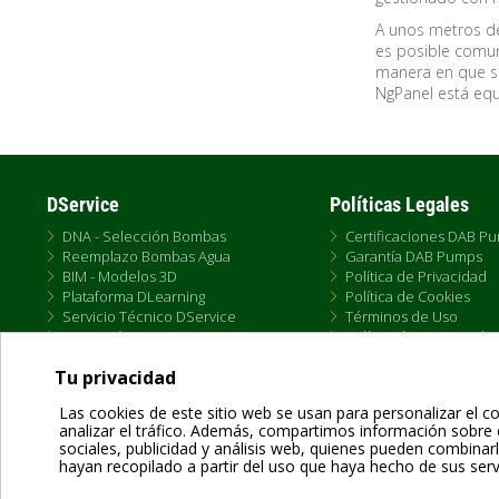
A unos metros de
es posible comun
manera en que se
NgPanel está eq
DService
Políticas Legales
DNA - Selección Bombas
Certificaciones DAB P
Reemplazo Bombas Agua
Garantía DAB Pumps
BIM - Modelos 3D
Política de Privacidad
Plataforma DLearning
Política de Cookies
Servicio Técnico DService
Términos de Uso
Formación DTraining
Política de Venta Onlin
Conectividad DConnect
Condiciones Generale
Tu privacidad
Las cookies de este sitio web se usan para personalizar el co
analizar el tráfico. Además, compartimos información sobre 
sociales, publicidad y análisis web, quienes pueden combina
hayan recopilado a partir del uso que haya hecho de sus serv
Dab Pumps Spa © Via Marco Polo, 14 Mestrino Padova - Italy Tel. +39.049.5125000 
P.I. 03675230282 - R.E.A. Padova N. 328200- Cap. Soc. Euro €10.000.000 i.v.