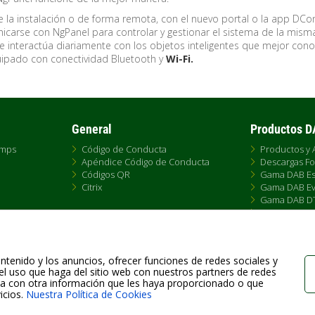
 la instalación o de forma remota, con el nuevo portal o la app DCo
icarse con NgPanel para controlar y gestionar el sistema de la mism
 interactúa diariamente con los objetos inteligentes que mejor con
uipado con conectividad Bluetooth y
Wi-Fi.
General
Productos 
umps
Código de Conducta
Productos y 
Apéndice Código de Conducta
Descargas Fo
Códigos QR
Gama DAB Es
Citrix
Gama DAB Ev
Gama DAB D
e
Gama DAB F
s de Venta
Gama DAB S4
Historia Gam
Tallas Pumps
ntenido y los anuncios, ofrecer funciones de redes sociales y
el uso que haga del sitio web con nuestros partners de redes
rla con otra información que les haya proporcionado o que
icios.
Nuestra Política de Cookies
Fax +39.049.5125950