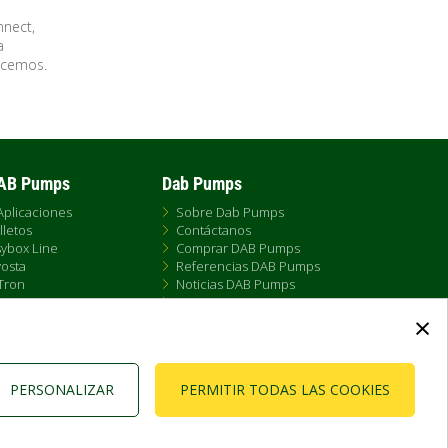
nnect,
a
ocemos.
DAB Pumps
Dab Pumps
Aplicaciones
Sobre Dab Pumps
lletos
Contáctanos
ybox Line
Comprar DAB Pumps
osta
Referencias DAB Pumps
Tron
Noticias DAB Pumps
X
FAQs - Preguntas Frecuentes
×
 Ameira
a DAB Esybox Line
PERSONALIZAR
PERMITIR TODAS LAS COOKIES