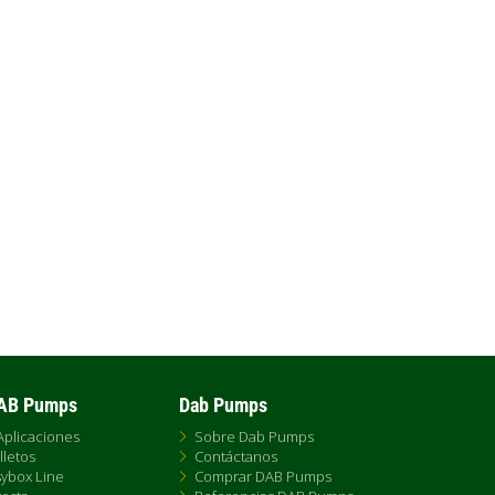
Bombas electrónicas centrífugas
normalizadas sobre bancada con
acoplamiento elástico, diseñadas
para cubrir una amplia...
DAB Pumps
Dab Pumps
Aplicaciones
Sobre Dab Pumps
lletos
Contáctanos
ybox Line
Comprar DAB Pumps