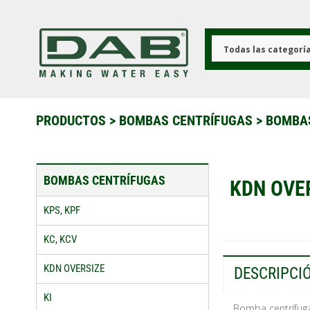
Pasar
al
contenido
principal
Todas las categorí
PRODUCTOS
>
BOMBAS CENTRÍFUGAS
>
BOMBA
BOMBAS CENTRÍFUGAS
KDN OVE
KPS, KPF
KC, KCV
KDN OVERSIZE
DESCRIPCI
KI
Bomba centrífuga