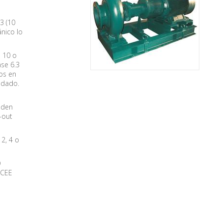
3 (10
ánico lo
 10 o
se 6.3
dos en
ldado.
ueden
-out
2, 4 o
D
 CEE