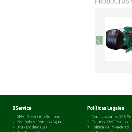
PRODUCTOS 
prev
DService
Políticas Legales
DNA - Selección Bombas
Certificaciones DAB P
Reemplazo Bombas Agua
Garantía DAB Pumps
BIM - Modelos 3D
Política de Privacidad