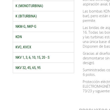
aspiración axial,
K (MONOTURBINA)
Las bombas KDN 
bar), pero están 
K (BITURBINA)
permite.
NKM-G, NKP-G
Las bridas de as
16. Todas las bo
y las turbinas e
KDN
una única base 
Disponen de base
KVC, KVCX
Gracias al diseño
NKV 1, 3, 6, 10, 15, 20 - S
desmontarse sin 
design).
NKV 32, 45, 65, 95
Suministradas con
6 polos.
Protección eléct
ELECTROMAGNÉTIC
73/23 y siguiente