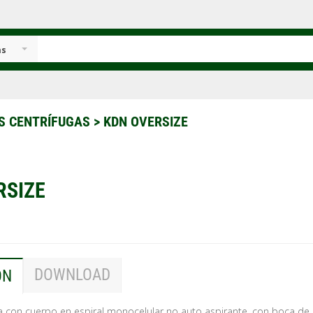
as
S CENTRÍFUGAS
>
KDN OVERSIZE
RSIZE
DOWNLOAD
ÓN
 con cuerpo en espiral monocelular no auto aspirante, con boca de