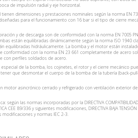
 boca de impulsión radial y eje horizontal.
tienen dimensiones y prestaciones nominales según la norma EN 73
diseñadas para el funcionamiento con 16 bar si el tipo de cierre mec
piración y de descarga son de conformidad con la norma EN 7005 PN
mbas están equilibradas dinámicamente según la norma ISO 1940 cla
stán equilibradas hidráulicamente. La bomba y el motor están instala
de conformidad con la norma EN 23 661 completamente de acero so
 con perfiles soldados de acero.
 especial de la bomba, los cojinetes, el rotor y el cierre mecánico p
tener que desmontar el cuerpo de la bomba de la tubería (back-pull
 motor asincrónico cerrado y refrigerado con ventilación exterior de 
rica: según las normas incorporadas por la DIRECTIVA COMPATIBILIDA
A CEE 89/336 y siguientes modificaciones, DIRECTIVA BAJA TENSIÓN
s modificaciones y normas IEC 2-3.