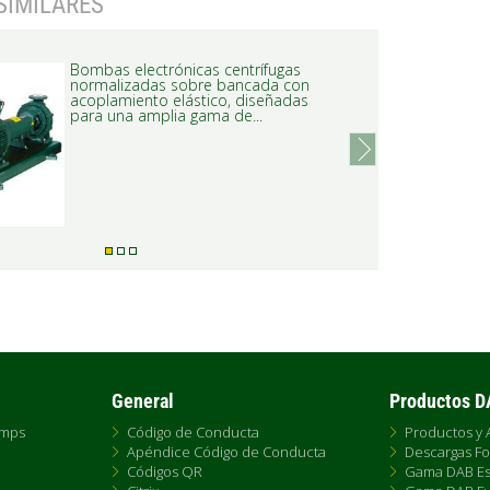
SIMILARES
Bombas electrónicas centrífugas
normalizadas sobre bancada con
acoplamiento elástico, diseñadas
para una amplia gama de...
next
General
Productos 
umps
Código de Conducta
Productos y 
Apéndice Código de Conducta
Descargas Fo
Códigos QR
Gama DAB Es