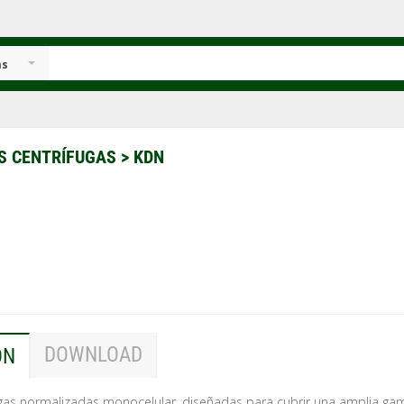
as
S CENTRÍFUGAS
>
KDN
DOWNLOAD
ÓN
gas normalizadas monocelular, diseñadas para cubrir una amplia ga