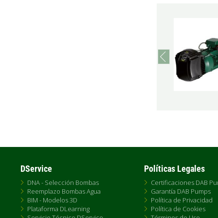
prev
DService
Políticas Legales
DNA - Selección Bombas
Certificaciones DAB P
Reemplazo Bombas Agua
Garantía DAB Pumps
BIM - Modelos 3D
Política de Privacidad
Plataforma DLearning
Política de Cookies
Servicio Técnico DService
Términos de Uso