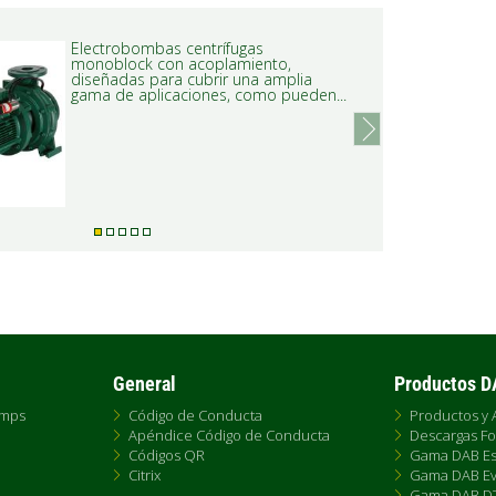
Electrobombas centrífugas
monoblock con acoplamiento,
diseñadas para cubrir una amplia
gama de aplicaciones, como pueden...
next
General
Productos 
umps
Código de Conducta
Productos y 
Apéndice Código de Conducta
Descargas Fo
Códigos QR
Gama DAB Es
Citrix
Gama DAB Ev
Gama DAB D