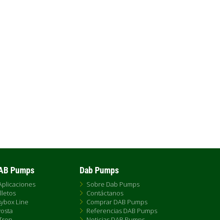
Electrobombas centrífugas
monoblock con acoplamiento,
diseñadas para cubrir una amplia
gama de aplicaciones, como pueden...
DAB Pumps
Dab Pumps
Aplicaciones
Sobre Dab Pumps
lletos
Contáctanos
ybox Line
Comprar DAB Pumps
osta
Referencias DAB Pumps
Tron
Noticias DAB Pumps