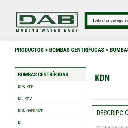
Pasar
al
contenido
principal
Todas las categorí
PRODUCTOS
>
BOMBAS CENTRÍFUGAS
>
BOMBA
BOMBAS CENTRÍFUGAS
KDN
KPS, KPF
KC, KCV
KDN OVERSIZE
DESCRIPCI
KI
Bombas centrífu