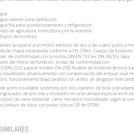
agua.
agua caliente para calefacción
agua fría para acondicionamiento y refrigeración.
idos en agricultura, horticultura y en la industria.
e grupos de bombeo.
eden acoplarse a un motor eléctrico de dos o de cuatro polos y mo
da de chapa estampada conforme a EN 23661. Cuerpo de fundición
ular, de conformidad con la norma DIN-EN 733 (ex DIN 24255), tapa
porte del motor de fundición, bridas de conformidad con
3 (DIN 2532 para el modelo DN 200). Rodete de fundición (bronce ba
o y equilibrado dinámicamente con compensación del empuje axial m
librio, funcionamiento (bajo pedido) con anillos de desgaste intercamb
de acero inoxidable sostenido por dos cojinetes de bola sobradam
ngrasados de por vida y montados en una cámara especial en el int
positivo de cierre estándar: cierre mecánico normalizado según la no
/carburo de silicio con juntas tóricas OR de EPDM.
SIMILARES