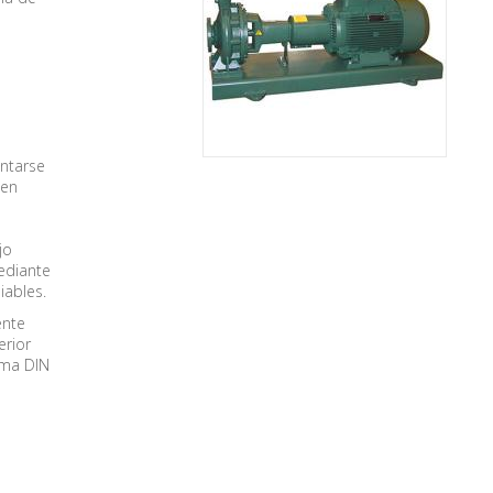
ntarse
 en
jo
ediante
iables.
ente
erior
rma DIN