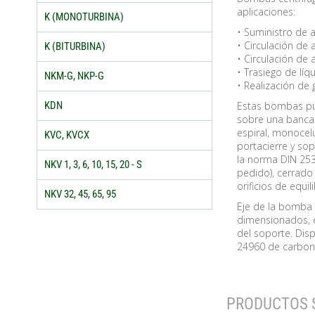
aplicaciones:
K (MONOTURBINA)
• Suministro de 
• Circulación de 
K (BITURBINA)
• Circulación de 
• Trasiego de líqu
NKM-G, NKP-G
• Realización d
Estas bombas pu
KDN
sobre una banca
espiral, monocel
KVC, KVCX
portacierre y so
la norma DIN 253
NKV 1, 3, 6, 10, 15, 20 - S
pedido), cerrad
orificios de equi
NKV 32, 45, 65, 95
Eje de la bomba 
dimensionados, e
del soporte. Dis
24960 de carbono
PRODUCTOS 