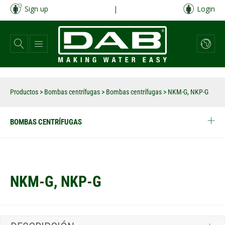
Pasar
Sign up
|
Login
al
contenido
principal
Productos
>
Bombas centrífugas
>
Bombas centrífugas
>
NKM-G, NKP-G
BOMBAS CENTRÍFUGAS
NKM-G, NKP-G