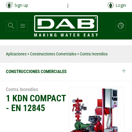
Pasar
Sign up
|
Login
al
contenido
principal
Aplicaciones
>
Construcciones Comerciales
> Contra Incendios
CONSTRUCCIONES COMERCIALES
Contra Incendios
1 KDN COMPACT
- EN 12845