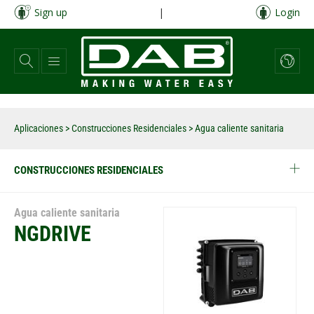
Pasar
Sign up
|
Login
al
contenido
principal
Aplicaciones
>
Construcciones Residenciales
> Agua caliente sanitaria
CONSTRUCCIONES RESIDENCIALES
Agua caliente sanitaria
NGDRIVE