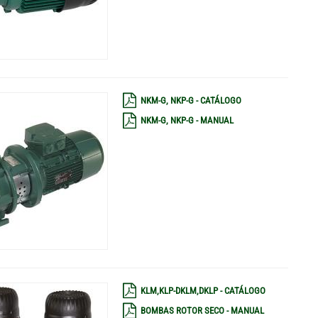
NKM-G, NKP-G - CATÁLOGO
NKM-G, NKP-G - MANUAL
KLM,KLP-DKLM,DKLP - CATÁLOGO
BOMBAS ROTOR SECO - MANUAL