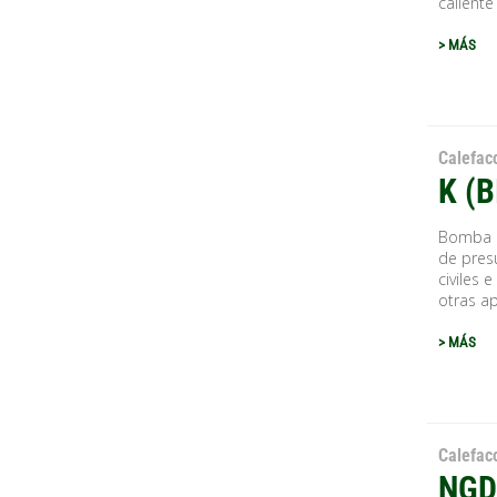
caliente 
> MÁS
Calefac
K (
Bomba ce
de presu
civiles 
otras apl
> MÁS
Calefac
NGD