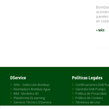
Bombas 
acondic
paneles 
en siste
> MÁS
Pagina
DService
Políticas Legales
DNA - Selección Bombas
Certificaciones DAB P
Reemplazo Bombas Agua
Garantía DAB Pumps
BIM - Modelos 3D
Política de Privacidad
Plataforma DLearning
Política de Cookies
Servicio Técnico DService
Términos de Uso
Formación DTraining
Política de Venta Onlin