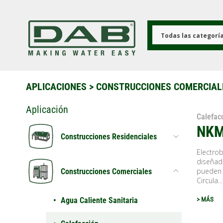
Pasar
al
contenido
principal
Todas las categorí
APLICACIONES
>
CONSTRUCCIONES COMERCIAL
Aplicación
Calefac
NKM
Construcciones Residenciales
Electro
diseñad
pueden s
Construcciones Comerciales
Circula...
Agua Caliente Sanitaria
> MÁS