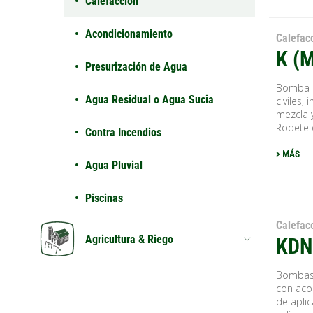
Calefacción
Acondicionamiento
Calefac
K (
Presurización de Agua
Bomba c
Agua Residual o Agua Sucia
civiles,
mezcla 
Rodete d
Contra Incendios
> MÁS
Agua Pluvial
Piscinas
Calefac
Agricultura & Riego
KDN
Bombas 
con aco
de apli