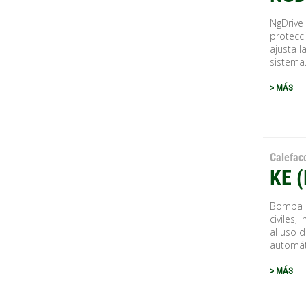
NgDrive 
protecc
ajusta l
sistema.
> MÁS
Calefac
KE 
Bomba c
civiles,
al uso d
automát.
> MÁS