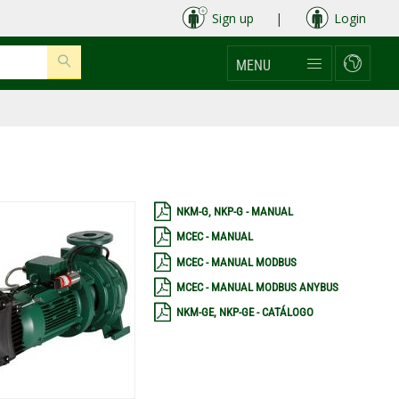
Sign up
|
Login
MENU
NKM-G, NKP-G - MANUAL
MCEC - MANUAL
MCEC - MANUAL MODBUS
MCEC - MANUAL MODBUS ANYBUS
NKM-GE, NKP-GE - CATÁLOGO