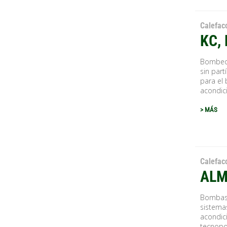
Calefac
KC,
Bombeo 
sin part
para el
acondic
> MÁS
Calefac
ALM
Bombas 
sistemas
acondic
tecnopo