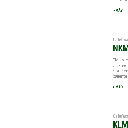
> MÁS
Calefac
NKM
Electro
diseñad
por ejem
caliente 
> MÁS
Calefac
KLM